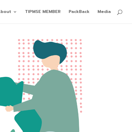
About
TIPMSE MEMBER
PackBack
Media