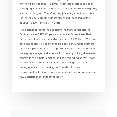
enforcing laws. is Brazil in 2005. The private sector consists of
packaging manufacturers. Product manufacturer (beverage group)
and industrial group Therefore, they joined together to establish
the Institute of Packaging Management and Recycling for the
Environment or TIPMSE (TIP-M-SE).
The Institute of Packaging and Recycling Management for the
Environment or TIPMSE operates under the Federation of Thai
Industries. It was established on December 20, 2005. TIPMSE has
set a goal to create a society of sustainable consumption with the
Closed Loop Packaging or CLP approach, which is an approach to
packaging management from start to finish by linking all relevant
sectors to participate in managing used packaging so that it does
not become a burden to society and developing a packaging
management approach using the Extended Producer
Responsibility (EPR) principle to bring used packaging back to be
raw materials in the industrial sector.