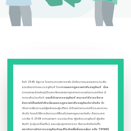
ใ
นปี 2548 รัฐบาล โดยกระทรวงการคลัง มีนโยบาลจะลดผลกระทบสิ่ง
แวดล้อมจากขยะบรรจุภัณท์ โดย
การออกกฎหมายภาษีบรรจุภัณท์
ด้วย
ภาคเอกชนส่วนใหญ่เป็นสมาชิกของสภาอุตสาหกรรมแห่งประเทศไทย มี
ความเห็นร่วมกันว่า
ขยะที่เกิดจากบรรจุภัณท์ สามารถใช้การบริหาร
จัดการได้โดยไม่จำเป็นต้องออกกฎหมายภาษีบรรจุภัณท์มาบังคับ
ซึ่ง
เป็นการเพิ่มภาระแก่ผู้ผลิตและผู้บริโภค มีตัวอย่างประเทศที่ประสบความ
สำเร็จ โดยนำวิธีการจัดการมาใช้โดยไม่ออกกฎหมายบังคับ คือประเทศ
บราซิล ปี 2548 ภาคเอกชนฯ ประกอบด้วย ผู้ผลิตบรรจุภัณฑ์ ผู้ผลิต
สินค้า (กลุ่มเครื่องดื่ม) และกลุ่มอุตสาหกรรม จึงรวมตัวกันก่อตั้ง
สถาบันการจัดการบรรจุภัณฑ์และรีไซเคิลเพื่อสิ่งแวดล้อม หรือ
TIPMSE