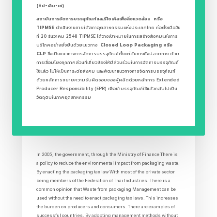
(ทิป-เอ็ม-เซ่)
สถาบันการจัดการบรรจุภัณฑ์และรีไซเคิลเพื่อสิ่งแวดล้อม หรือ
TIPMSE
ดำเนินงานภายใต้สภาอุตสาหกรรมแห่งประเทศไทย ก่อตั้งเมื่อวัน
ที่ 20 ธันวาคม 2548 TIPMSE ได้วางเป้าหมายในการสร้างสังคมแห่งการ
บริโภคอย่างยั่งยืนด้วยแนวทาง
Closed Loop Packaging หรือ
CLP
ซึ่งเป็นแนวทางการจัดการบรรจุภัณฑ์ตั้งแต่ต้นทางถึงปลายทาง ด้วย
การเชื่อมโยงทุกภาคส่วนที่เกี่ยวข้องให้มีส่วนร่วมในการจัดการบรรจุภัณฑ์
ใช้แล้ว ไม่ให้เป็นภาระต่อสังคม และพัฒนาแนวทางการจัดการบรรจุภัณฑ์
ด้วยหลักการขยายความรับผิดชอบของผู้ผลิตด้วยหลักการ Extended
Producer Responsibility (EPR) เพื่อนำบรรจุภัณฑ์ใช้แล้วกลับไปเป็น
วัตถุดิบในภาคอุตสาหกรรม
In 2005, the government, through the Ministry of Finance There is
a policy to reduce the environmental impact from packaging waste.
By enacting the packaging tax law With most of the private sector
being members of the Federation of Thai Industries. There is a
common opinion that Waste from packaging Management can be
used without the need to enact packaging tax laws. This increases
the burden on producers and consumers. There are examples of
successful countries. By adopting management methods without