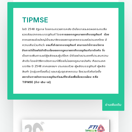
TIPMSE
ในปี 2548 รัฐบาล โดยกระทรวงการคลัง มีนโยบาลจะลดผลกระทบสิ่ง
แวดล้อมจากขยะบรรจุภัณท์ โดย
การออกกฎหมายภาษีบรรจุภัณท์
ด้วย
ภาคเอกชนส่วนใหญ่เป็นสมาชิกของสภาอุตสาหกรรมแห่งประเทศไทย มี
ความเห็นร่วมกันว่า
ขยะที่เกิดจากบรรจุภัณท์ สามารถใช้การบริหาร
จัดการได้โดยไม่จำเป็นต้องออกกฎหมายภาษีบรรจุภัณท์มาบังคับ
ซึ่ง
เป็นการเพิ่มภาระแก่ผู้ผลิตและผู้บริโภค มีตัวอย่างประเทศที่ประสบความ
สำเร็จ โดยนำวิธีการจัดการมาใช้โดยไม่ออกกฎหมายบังคับ คือประเทศ
บราซิล ปี 2548 ภาคเอกชนฯ ประกอบด้วย ผู้ผลิตบรรจุภัณฑ์ ผู้ผลิต
สินค้า (กลุ่มเครื่องดื่ม) และกลุ่มอุตสาหกรรม จึงรวมตัวกันก่อตั้ง
สถาบันการจัดการบรรจุภัณฑ์และรีไซเคิลเพื่อสิ่งแวดล้อม หรือ
TIPMSE
(ทิป-เอ็ม-เซ่)
อ่านเพิ่มเติม