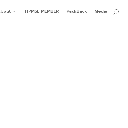
About
TIPMSE MEMBER
PackBack
Media