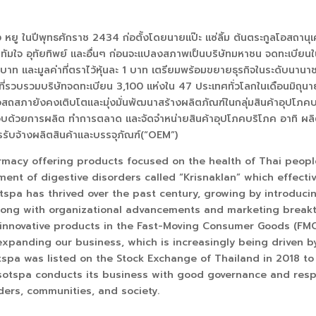
ฮง หยู ในปีพุทธศักราช 2434
ก่อตั้งโดยนายแป๊ะ แซ่ลิ้ม ต้นตระกูลโอสถานุเ
น ยาทัมใจ อุทัยทิพย์ และอื่นๆ ก่อนจะแปลงสภาพเป็นบริษัทมหาชน จดทะเบียน
บาท และมูลค่าที่ตราไว้หุ้นละ
1
บาท เตรียมพร้อมขยายธุรกิจในระดับนานาชาต
นีที่รวบรวมบริษัทจดทะเบียน
3,100
เเห่งใน
47
ประเทศทั่วโลกในเดือนมิถุน
สภายังคงเติบโตและมุ่งมั่นพัฒนาสร้างผลิตภัณฑ์ในกลุ่มสินค้าอุปโภคบริ
ระกอบด้วยการผลิต ทำการตลาด และจัดจำหน่ายสินค้าอุปโภคบริโภค อาทิ ผลิต
รรับจ้างผลิตสินค้าและบรรจุภัณฑ์(“
OEM”)
rmacy offering products focused on the health of Thai peopl
nt of digestive disorders called “Krisnaklan” which effectiv
tspa has thrived over the past century, growing by introduci
ong with organizational advancements and marketing breakt
innovative products in the Fast-Moving Consumer Goods (FMCG
 expanding our business, which is increasingly being driven 
tspa was listed on the Stock Exchange of Thailand in 2018 to
otspa conducts its business with good governance and respon
ers, communities, and society.