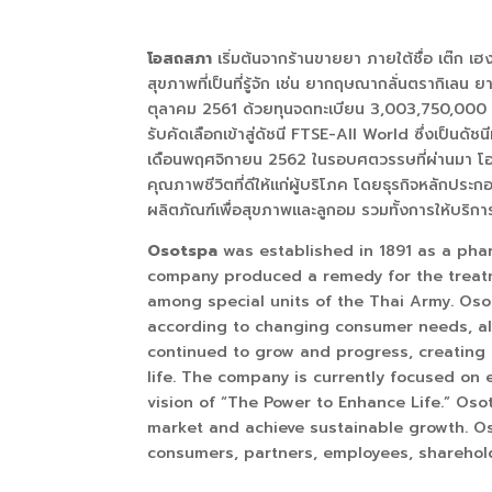
โอสถสภา
เริ่มต้นจากร้านขายยา ภายใต้ชื่อ เต๊ก เ
สุขภาพที่เป็นที่รู้จัก เช่น ยากฤษณากลั่นตรากิเล
ตุลาคม
2561
ด้วยทุนจดทะเบียน
3,003,750,000
รับคัดเลือกเข้าสู่ดัชนี
FTSE-All World
ซึ่งเป็นดัช
เดือนพฤศจิกายน
2562
ในรอบศตวรรษที่ผ่านมา โอสถ
คุณภาพชีวิตที่ดีให้แก่ผู้บริโภค โดยธุรกิจหลักป
ผลิตภัณฑ์เพื่อสุขภาพและลูกอม รวมทั้งการให้บริกา
Osotspa
was established in 1891 as a pha
company produced a remedy for the treatme
among special units of the Thai Army. Oso
according to changing consumer needs, al
continued to grow and progress, creating 
life. The company is currently focused on
vision of “The Power to Enhance Life.” Oso
market and achieve sustainable growth. Os
consumers, partners, employees, sharehold