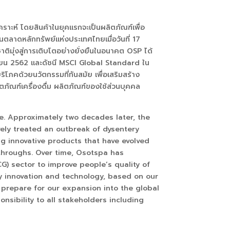
คราะห์ โดยสินค้าในยุคแรกจะเป็นผลิตภัณฑ์เพื่อ
ในตลาดหลักทรัพย์แห่งประเทศไทยเมื่อวันที่
17
ิมุ่งสู่การเติบโตอย่างยั่งยืนในอนาคต
OSP
ได้
ายน
2562
เเละดัชนี
MSCI Global Standard
ใน
โภคด้วยนวัตกรรมที่ทันสมัย เพื่อเสริมสร้าง
ภัณฑ์เครื่องดื่ม ผลิตภัณฑ์ของใช้ส่วนบุคคล
e. Approximately two decades later, the
ely treated an outbreak of dysentery
ng innovative products that have evolved
hroughs. Over time, Osotspa has
) sector to improve people’s quality of
by innovation and technology, based on our
 prepare for our expansion into the global
sibility to all stakeholders including