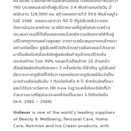
ครัวเรือน รวมถึงอาหารและเครื่องดื่ม โดยมียอดขายในกว่า
190
ประเทศและเข้าถึงผู้บริโภค
3.4
พันล้านคนต่อวัน มี
พนักงาน
128,000
คน สร้างยอดขายได้
59.6
พันล้านยูโร
ในปี
2566
ตลอดเวลากว่า
90
ปี ที่ยูนิลีเวอร์ประกอบ
กิจการในประเทศไทย เรามีเป้าหมายที่มุ่งมั่นในการสร้าง
ประสบการณ์ที่ดีเยี่ยมและตอบโจทย์ความต้องการให้กับผู้
บริโภคทุกๆคนอย่างสูงสุด จากการสนับสนุนจากคนไทยมา
อย่างต่อเนื่อง ยูนิลีเวอร์ได้เติบโตอย่างมั่นคงและได้กลาย
มาเป็นอันดับหนึ่งบริษัทผู้ผลิตสินค้าอุปโภคบริโภคใน
ประเทศไทย โดย
99%
ของครัวเรือนไทย
25
ล้านครัว
เรือนใช้ผลิตภัณฑ์ของเรา
3
ครั้งต่อวัน ที่สำคัญ ยูนิลีเวอร์
มีความภาคภูมิใจที่ได้รับการยกย่องจากยูนิเวอร์ซัมว่าเป็น
นายจ้างดีเด่นอันดับ
1
ติดต่อกันถึง
6
ปี สำหรับนักศึกษา
และได้รับรางวัลจาก
HR Asia
ในฐานะหนึ่งในบริษัทที่น่า
ร่วมงานมากที่สุดในประเทศไทยเป็นเวลา
5
ปีติดต่อกัน
(
พ.ศ.
2562 – 2566)
Unilever
is one of the world’s leading suppliers
of Beauty & Wellbeing, Personal Care, Home
Care, Nutrition and Ice Cream products, with