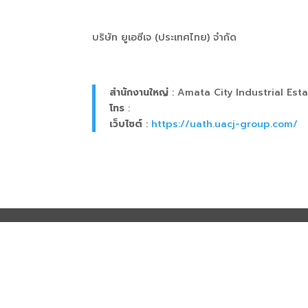
บริษัท ยูเอซีเจ (ประเทศไทย) จำกัด
สำนักงานใหญ่
:
Amata City Industrial Es
โทร
:
เว็บไซต์
:
https://uath.uacj-group.com/