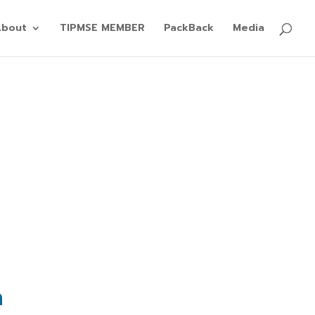
About
TIPMSE MEMBER
PackBack
Media
ด