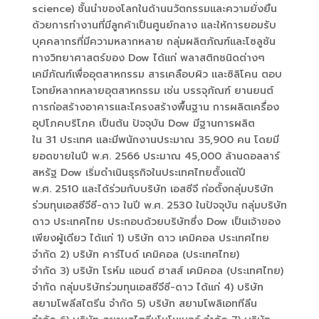
science) ชั้นนำของโลกในด้านนวัตกรรมและความยั่งยืน
ด้วยการทำงานที่มีลูกค้าเป็นศูนย์กลาง และให้การยอมรับ
บุคคลากรที่มีความหลากหลาย กลุ่มผลิตภัณฑ์และโซลูชัน
ทางวิทยาศาสตร์ของ Dow ได้แก่ พลาสติกชนิดต่างๆ
เคมีภัณฑ์เพื่ออุตสาหกรรม สารเคลือบผิว และซิลิโคน ตอบ
โจทย์หลากหลายอุตสาหกรรม เช่น บรรจุภัณฑ์ ยานยนต์
การก่อสร้างอาคารและโครงสร้างพื้นฐาน การผลิตเครื่อง
อุปโภคบริโภค เป็นต้น ปัจจุบัน Dow มีฐานการผลิต
ใน 31 ประเทศ และมีพนักงานประมาณ 35,900 คน โดยมี
ยอดขายในปี พ.ศ. 2566 ประมาณ 45,000 ล้านดอลลาร์
สหรัฐ Dow เริ่มดำเนินธุรกิจในประเทศไทยตั้งแต่ปี
พ.ศ. 2510 และได้ร่วมกับบริษัท เอสซีจี ก่อตั้งกลุ่มบริษัท
ร่วมทุนเอสซีจีซี-ดาว ในปี พ.ศ. 2530 ในปัจจุบัน กลุ่มบริษัท
ดาว ประเทศไทย ประกอบด้วยบริษัทซึ่ง Dow เป็นเจ้าของ
เพียงผู้เดียว ได้แก่ 1) บริษัท ดาว เคมิคอล ประเทศไทย
จำกัด 2) บริษัท คาร์ไบด์ เคมิคอล (ประเทศไทย)
จำกัด 3) บริษัท โรห์ม แอนด์ ฮาสส์ เคมิคอล (ประเทศไทย)
จำกัด กลุ่มบริษัทร่วมทุนเอสซีจีซี-ดาว ได้แก่ 4) บริษัท
สยามโพลีสไตรีน จำกัด 5) บริษัท สยามโพลิเอททีลีน