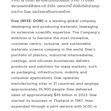
จำกัด 6) บริษัท สยามสไตรีนโมโนเมอร์ จำกัด 7) บริษัท
สยามเลเทกซ์สังเคราะห์ จำกัด นอกจากนี้ ยังมีบริษัทร่วมทุน
ระหว่าง Dow และโซลเวย์ในประเทศไทย
Dow (NYSE: DOW)
is a leading global company
developing and producing materials, leveraging
its extensive scientific expertise. The Company’s
ambition is to become the most innovative,
customer centric, inclusive, and sustainable
materials science company in the world. Dow’s
portfolio of plastics, industrial intermediates,
coatings, and silicones businesses delivers
products and solutions for many markets, such
as packaging, infrastructure, mobility and
consumer applications. Dow operates
manufacturing sites in 31 countries and employs
approximately 35,900 people. Dow delivered
sales of approximately $45 billion in 2023. Dow
started its business in Thailand in 1967, then
expanded through a joint venture with SCGC in