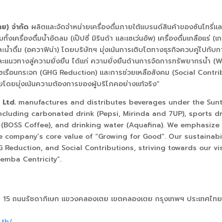
ไทย) จำกัด
ผลิตและจัดจําหน่ายเครื่องดื่มภายใต้แบรนด์สินค้าของซันโทรี่
ั้งเครื่องดื่มน้ำอัดลม (
เป๊ปซี่ มิรินด้า และเซเว่นอัพ
)
เครื่องดื่มเกลือแร่
(
เ
ะน้ำดื่ม
(
อควาฟิน่า
)
โดยบริษัทฯ มุ่งเน้นการเติบโตทางธุรกิจควบคู่ไปกับ
ะแนวทางสู่ความยั่งยืน ได้แก่ ความยั่งยืนด้านการจัดการทรัพยากรน้ำ (
W
ซเรือนกระจก (GHG Reduction) และการช่วยเหลือสังคม (Social Contr
ศไทยโดยมุ่งเน้นความต้องการของผู้บริโภคอย่างแท้จริง”
 Ltd.
manufactures and distributes beverages under the Sunt
including carbonated drink (Pepsi, Mirinda and 7UP), sports dr
e (BOSS Coffee), and drinking water (Aquafina). We emphasize
he company’s core value of “Growing for Good”. Our sustainab
GHG Reduction, and Social Contributions, striving towards our 
emba Centricity”.
น
15
ถนนรัชดาภิเษก แขวงคลองเตย เขตคลองเตย กรุงเทพฯ ประเทศไท
.th/