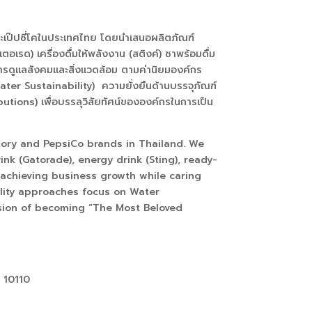
และเป๊ปซี่โคในประเทศไทย โดยนําเสนอผลิตภัณฑ์
กเตอเรด
)
เครื่องดื่มให้พลังงาน
(
สติงค์
)
ชาพร้อมดื่ม
การดูแลสังคมและสิ่งแวดล้อม ตามค่านิยมองค์กร
ater Sustainability)
ความยั่งยืนด้านบรรจุภัณฑ์
ibutions)
เพื่อบรรลุวิสัยทัศน์ขององค์กรในการเป็น
ory and PepsiCo brands in Thailand. We
ink (Gatorade), energy drink (Sting), ready-
 achieving business growth while caring
ility approaches focus on Water
vision of becoming “The Most Beloved
ย
10110