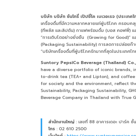
บริษัท บริษัท ซันโทรี่ เป๊ปซี่โค เบเวอเรจ (ประเทศ
เครื่องดื่มที่มีความหลากหลายแก่ผู้บริโภค ครอบคลุมท
(
ทีพลัส และลิปตัน
)
กาแฟพร้อมดื่ม
(
บอส คอฟฟี่
)
แล
“การเติบโตอย่างยั่งยืน (
Growing for Good)”
แล
(
Packaging Sustainability) การลดการปล่อยก๊า
“บริษัทเครื่องดื่มที่ผู้บริโภครักมากที่สุดในประเท
Suntory PepsiCo Beverage (Thailand) Co.,
have a diverse portfolio of iconic brands, 
to-drink tea (TEA+ and Lipton), and coffe
for society and the environment, reflect t
Sustainability, Packaging Sustainability, 
Beverage Company in Thailand with True G
สำนักงานใหญ่
: เลขที่ 88
อาคารเดอะ ปาร์ค ชั้
โทร
: 02 610 2500
เว็บไซต์
:
https://www.suntorypepsico.co