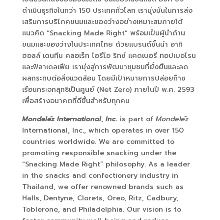
ดำเนินธุรกิจในกว่า 150
ประเทศทั่วโลก เรามุ่งมั่นในการส่ง
เสริมการบริโภคขนมและของว่างอย่างเหมาะสมภายใต้
แนวคิด “
Snacking Made Right”
พร้อมเป็นผู้นำด้าน
ขนมและของว่างในประเทศไทย ด้วยแบรนด์ชั้นนำ อาทิ
ฮอลล์ เดนทีน คลอเร็ท โอรีโอ ริทซ์ แคดเบอรี ทอปเบอโรน
และฟิลาเดลเฟีย เรามุ่งสู่การพัฒนาชุมชนที่ยั่งยืนและลด
ผลกระทบต่อสิ่งแวดล้อม โดยมีเป้าหมายการปล่อยก๊าซ
เรือนกระจกสุทธิเป็นศูนย์ (
Net Zero)
ภายในปี พ.ศ.
2593
เพื่อสร้างอนาคตที่ดีขึ้นสำหรับทุกคน
Mondelēz International
,
Inc
.
is part of
Mondelēz
International, Inc., which operates in over 150
countries worldwide. We are committed to
promoting responsible snacking under the
“Snacking Made Right” philosophy. As a leader
in the snacks and confectionery industry in
Thailand, we offer renowned brands such as
Halls, Dentyne, Clorets, Oreo, Ritz, Cadbury,
Toblerone, and Philadelphia. Our vision is to