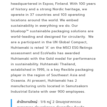
headquartered in Espoo, Finland. With 100 years
of history and a strong Nordic heritage, we
operate in 37 countries and 103 operating
locations around the world. We embed
sustainability in everything we do. Our
blueloop™ sustainable packaging solutions are
world-leading and designed for circularity. We
are a participant in the UN Global Compact,
Huhtamaki is rated ‘A’ on the MSCI ESG Ratings
assessment and EcoVadis has awarded
Huhtamaki with the Gold medal for performance
in sustainability. Huhtamaki Thailand,
established in 1995, is a key flexible packaging
player in the region of Southeast Asia and
Oceania. At present, Huhtamaki has 2
manufacturing units located in Samutsakorn
Industrial Estate with over 900 employees.
สำนักงานใหญ่
: 1/6
หมู่
2
นิคมอุตสาหกรรม