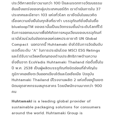
ประวัติศาสตร์ยาวนานกว่า 100 ปีและมรดกทางวัฒนธรรม
อันแข็งแกร่งของกลุ่มประเทศนอร์ดิก เราดำเนินการใน 37
ประเทศและมีสาขา 103 แห่งทั่วโลก เรายึดมั่นในแนวคิด
เรื่องความยั่งยืนในทุกสิ่งที่เราทำ บรรจุภัณฑ์ยั่งยืนในชื่อ
blueloopTM ของเรานั้นเป็นนวัตกรรมชั้นนำระดับโลกที่ได้
รับการออกแบบมาเพื่อให้เกิดการหมุนเวียนของบรรจุภัณฑ์
เรามีส่วนร่วมในข้อตกลงแห่งสหประชาชาติ UN Global
Compact นอกจากนี้ Huhtamaki ยังได้รับการจัดอันดับ
เรตติ้งระดับ “A” ในการประเมินโดย MSCI ESG Ratings
และได้รับรางวัลเหรียญทองด้านประสิทธิภาพด้านความ
ยั่งยืนจาก EcoVadis Huhtamaki Thailand ก่อตั้งขึ้นใน
ปี พ.ศ. 2538 เป็นผู้ผลิตบรรจุภัณฑ์ชนิดอ่อนที่สำคัญใน
ภูมิภาคเอเชียตะวันออกเฉียงใต้และโอเชียเนีย ปัจจุบัน
Huhtamaki Thailand มีโรงงานผลิต 2 แห่งตั้งอยู่ในเขต
นิตมอุตสาหกรรมสมุทรสาคร โดยมีพนักงานมากกว่า 900
คน
Huhtamaki
is a leading global provider of
sustainable packaging solutions for consumers
around the world. Huhtamaki Group is