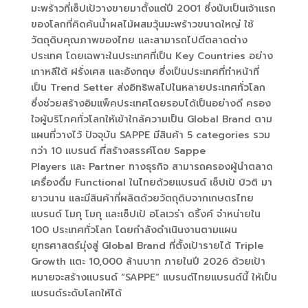
มะพร้าวที่เซ็ปเป้วางขายมาตั้งแต่ปี 2001 ซึ่งนับเป็นเจ้าแรก
ของโลกที่คิดค้นน้ำผลไม้ผสมวุ้นมะพร้าวขนาดใหญ่ ใช้
วัตถุดิบคุณภาพของไทย และสามารถไปตีตลาดต่าง
ประเทศ โดยเฉพาะในประเทศที่เป็น Key Countries อย่าง
เกาหลีใต้ ฝรั่งเศส และอังกฤษ ซึ่งเป็นประเทศที่ทำหน้าที่
เป็น Trend Setter ส่งอิทธิพลไปในหลายประเทศทั่วโลก
ซึ่งช่วยสร้างอิมแพ็คประเทศโดยรอบได้เป็นอย่างดี ครอง
ใจผู้บริโภคทั่วโลกให้เข้าใกล้ความเป็น Global Brand ตาม
แผนที่วางไว้ ปัจจุบัน SAPPE มีสินค้า 5 categories รวม
กว่า 10 แบรนด์ ที่สร้างสรรค์โดย Sappe
Players และ Partner ทางธุรกิจ สามารถครองผู้นำตลาด
เครื่องดื่ม Functional ในไทยด้วยแบรนด์ เซ็ปเป้ บิวติ มา
ยาวนาน และมีสินค้าที่ผลิตด้วยวัตถุดิบจากเกษตรไทย
แบรนด์ โมกุ โมกุ และเซ็ปเป้ อโลเวร่า ดริ้งค์ จำหน่ายใน
100 ประเทศทั่วโลก โดยกำลังดำเนินงานตามแผน
ยุทธศาสตร์มุ่งสู่ Global Brand ที่ตั้งเป้ารายได้ Triple
Growth แตะ 10,000 ล้านบาท ภายในปี 2026 ด้วยเป้า
หมายจะสร้างแบรนด์ “SAPPE” แบรนด์ไทยแบรนด์นี้ ให้เป็น
แบรนด์ระดับโลกให้ได้