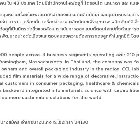
0
คน ใน
43
ประเทศ โดยมีสำนักงานใหญ่อยู่ที่ โตรอนโต แคนาดา และ แมสซ
ดมุ่งหมายที่จะช่วยพัฒนาให้เจ้าของแบรนด์ผลิตภัณฑ์ และอุตสาหกรรมก
น อาหาร เครื่องดื่ม เครื่องสำอาง ผลิตภัณฑ์เพื่อสุขภาพ ผลิตภัณฑ์อิเล
ช้วัสดุที่เป็นมิตรต่อสิ่งแวดล้อม เราเน้นการออกแบบที่ตอบโจทย์ทั้งด้
รพัฒนาอย่างต่อเนื่องและตอบสนองความต้องการของลูกค้าในทุกมิติ โดยเ
000 people across 4 business segments operating over 210 pro
d Framingham, Massachusetts. In Thailand, the company was f
owners and overall packaging industry in the region. CCL labe
uded film materials for a wide range of decorative, instructio
bal customers in consumer packaging, healthcare & chemicals
 backward integrated into materials science with capabilitie
lop more sustainable solutions for the world.
างสมัคร อำเภอบางปะกง ฉะเชิงเทรา
24130