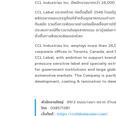
CCL Industries Inc.
มีพนักงานมากกว่า
26,00
CCL Label
ประเทศไทย ก่อตั้งเมื่อปี
2546
โดยมีจุ
ผลิตฉลากและบรรจุภัณฑ์สำหรับอุตสาหกรรมต่างๆ เช่
ทันสมัย รวมถึงการพัฒนาอย่างต่อเนื่องเรื่องการใ
ประสบการณ์ที่ยาวนานในอุตสาหกรรม เรามุ่งเน้นกา
ยั่งยืนทางสิ่งแวดล้อมของโลก
CCL Industries Inc. employs more than 26,
corporate offices in Toronto, Canada, an
CCL Label, with ambition to support brand 
pressure sensitive label and specialty extr
for government institutions and large glo
automotive markets. The Company is partly
development, coating & lamination to deve
สำนักงานใหญ่
: 69/2
ถนนบางนา-ตราด ตำบลบ
โทร
: 038571381
เว็บไซต์
:
https://ccllabelasean.com/