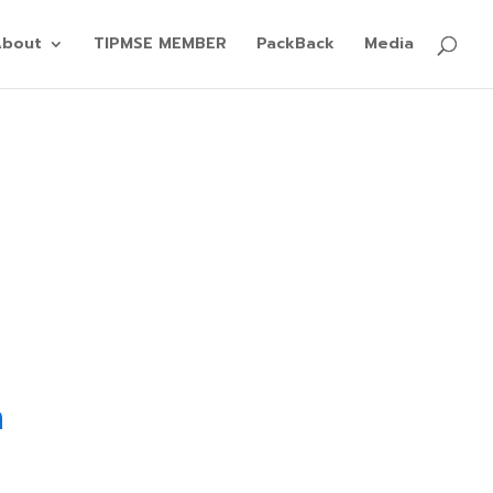
About
TIPMSE MEMBER
PackBack
Media
ด