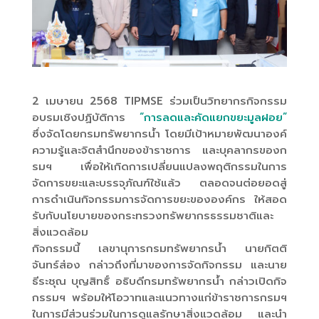
2 เมษายน 2568 TIPMSE ร่วมเป็นวิทยากรกิจกรรม
อบรมเชิงปฏิบัติการ
“การลดและคัดแยกขยะมูลฝอย”
ซึ่งจัดโดยกรมทรัพยากรน้ำ โดยมีเป้าหมายพัฒนาองค์
ความรู้และจิตสำนึกของข้าราชการ และบุคลากรของก
รมฯ เพื่อให้เกิดการเปลี่ยนแปลงพฤติกรรมในการ
จัดการขยะและบรรจุภัณฑ์ใช้แล้ว ตลอดจนต่อยอดสู่
การดำเนินกิจกรรมการจัดการขยะขององค์กร ให้สอด
รับกับนโยบายของ
กระทรวงทรัพยากรธรรมชาติและ
สิ่งแวดล้อม
กิจกรรมนี้ เลขานุการกรมทรัพยากรน้ำ นายกิตติ
จันทร์ส่อง กล่าวถึงที่มาของการจัดกิจกรรม และนาย
ธีระชุณ บุญสิทธิ์ อธิบดีกรมทรัพยากรน้ำ กล่าวเปิดกิจ
กรรมฯ พร้อมให้โอวาทและแนวทางแก่ข้าราชการกรมฯ
ในการมีส่วนร่วมในการดูแลรักษา
สิ่งแวดล้อม และนำ