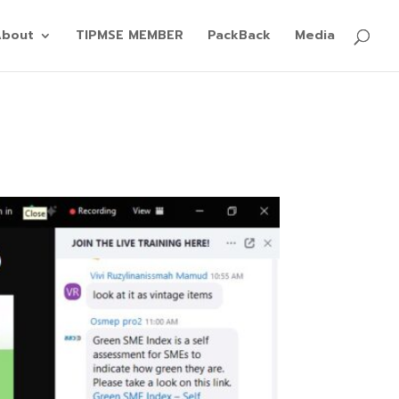
About
TIPMSE MEMBER
PackBack
Media