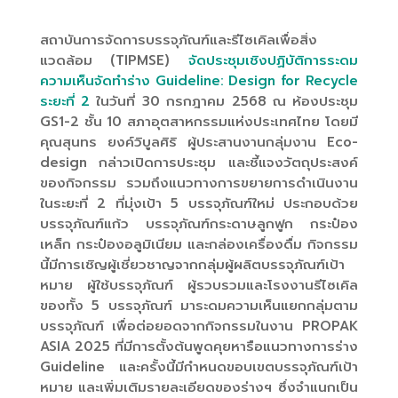
สถาบันการจัดการบรรจุภัณฑ์และรีไซเคิลเพื่อสิ่ง
แวดล้อม (TIPMSE)
จัดประชุมเชิงปฏิบัติการระดม
ความเห็นจัดทำร่าง Guideline: Design for Recycle
ระยะที่ 2
ในวันที่ 30 กรกฎาคม 2568 ณ ห้องประชุม
GS1-2 ชั้น 10 สภาอุตสาหกรรมแห่งประเทศไทย โดยมี
คุณสุนทร ยงค์วิบูลศิริ ผู้ประสานงานกลุ่มงาน Eco-
design กล่าวเปิดการประชุม และชี้แจงวัตถุประสงค์
ของกิจกรรม รวมถึงแนวทางการขยายการดำเนินงาน
ในระยะที่ 2 ที่มุ่งเป้า 5 บรรจุภัณฑ์ใหม่ ประกอบด้วย
บรรจุภัณฑ์แก้ว บรรจุภัณฑ์กระดาษลูกฟูก กระป๋อง
เหล็ก กระป๋องอลูมิเนียม และกล่องเครื่องดื่ม กิจกรรม
นี้มีการเชิญผู้เชี่ยวชาญจากกลุ่มผู้ผลิตบรรจุภัณฑ์เป้า
หมาย ผู้ใช้บรรจุภัณฑ์ ผู้รวบรวมและโรงงานรีไซเคิล
ของทั้ง 5 บรรจุภัณฑ์ มาระดมความเห็นแยกกลุ่มตาม
บรรจุภัณฑ์ เพื่อต่อยอดจากกิจกรรมในงาน PROPAK
ASIA 2025 ที่มีการตั้งต้นพูดคุยหารือแนวทางการร่าง
Guideline และครั้งนี้มีกำหนดขอบเขตบรรจุภัณฑ์เป้า
หมาย และเพิ่มเติมรายละเอียดของร่างฯ ซึ่งจำแนกเป็น