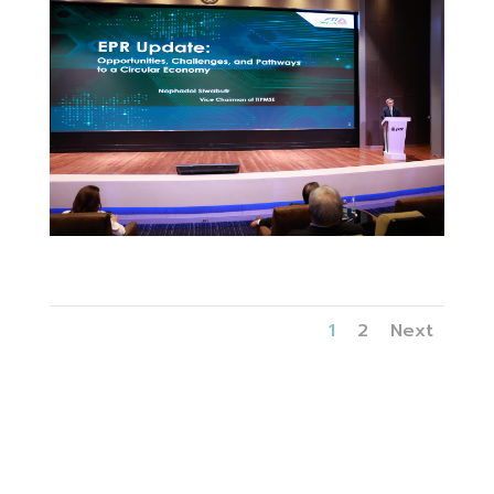
KNG_6132
1
2
Next