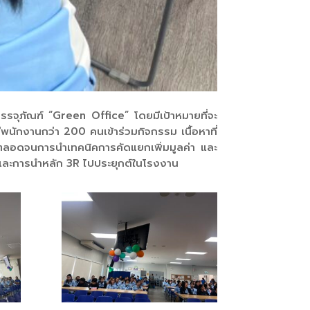
รจุภัณฑ์ “Green Office” โดยมีเป้าหมายที่จะ
พนักงานกว่า 200 คนเข้าร่วมกิจกรรม เนื้อหาที่
ตลอดจนการนำเทคนิคการคัดแยกเพิ่มมูลค่า และ
นและการนำหลัก 3R ไปประยุกต์ในโรงงาน
53.4