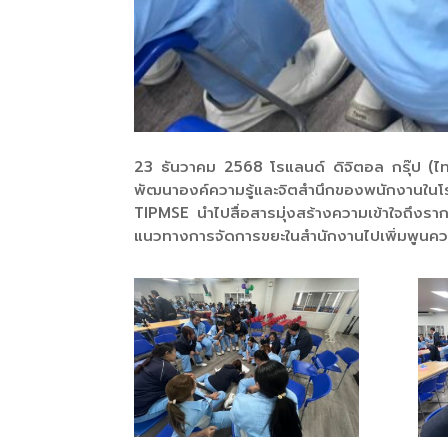
23 ธันวาคม 2568 โรแลนด์ ดิจิตอล กรุ๊ป (ไท
พัฒนาองค์ความรู้และจิตสำนึกของพนักงานในโรงง
TIPMSE นำไปสื่อสารมุ่งสร้างความเข้าใจถึง
แนวทางการจัดการขยะในสำนักงานไปเพิ่มพูนควา
53.1
53.2