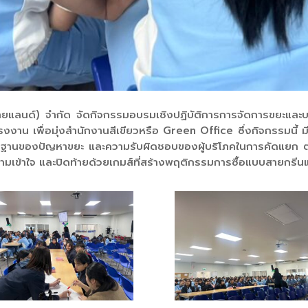
ยแลนด์) จำกัด จัดกิจกรรมอบรมเชิงปฏิบัติการการจัดการขยะและบร
าน เพื่อมุ่งสำนักงานสีเขียวหรือ Green Office ซึ่งกิจกรรมนี้ มี
รากฐานของปัญหาขยะ และความรับผิดชอบของผู้บริโภคในการคัดแยก 
มเข้าใจ และปิดท้ายด้วยเกมส์ที่สร้างพฤติกรรมการซื้อแบบสายกรี
53.3