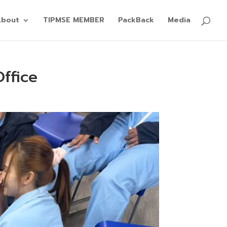
About
TIPMSE MEMBER
PackBack
Media
Office